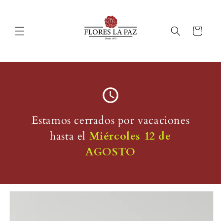
Ir
directamente
al contenido
Carrito
Estamos cerrados por vacaciones
hasta el
Miércoles 12 de
AGOSTO
Ir
directamente
a la
información
del producto