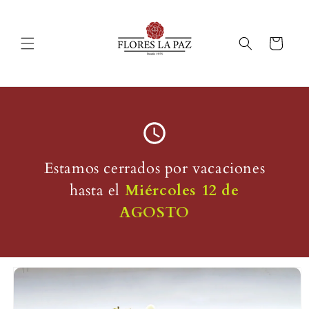
Ir
directamente
al contenido
Carrito
Estamos cerrados por vacaciones
hasta el
Miércoles 12 de
AGOSTO
Ir
directamente
a la
información
del producto