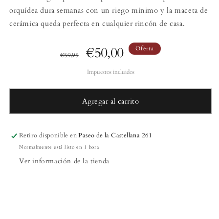
orquídea dura semanas con un riego mínimo y la maceta de
cerámica queda perfecta en cualquier rincón de casa.
Precio
Precio
€50,00
Oferta
€59,95
habitual
de
oferta
Agregar al carrito
Retiro disponible en
Paseo de la Castellana 261
Normalmente está listo en 1 hora
Ver información de la tienda