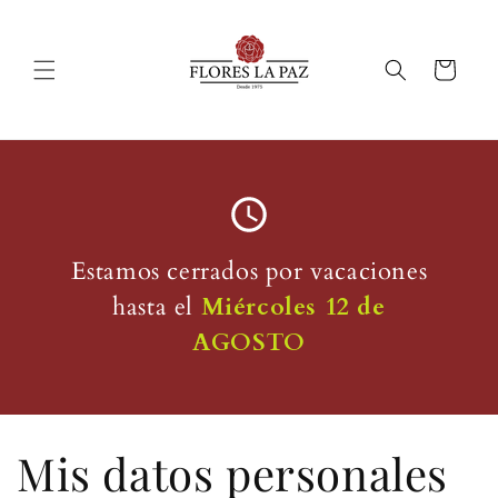
Ir
directamente
al contenido
Carrito
Estamos cerrados por vacaciones
hasta el
Miércoles 12 de
AGOSTO
Mis datos personales