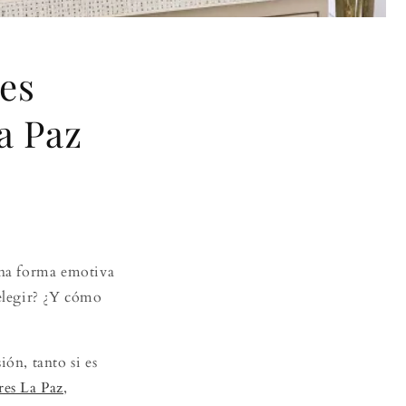
res
a Paz
 una forma emotiva
 elegir? ¿Y cómo
ón, tanto si es
res La Paz
,