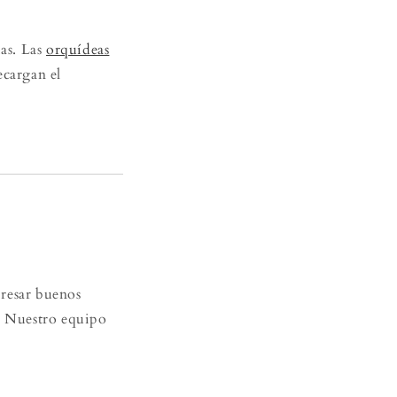
ias. Las
orquídeas
ecargan el
presar buenos
e. Nuestro equipo